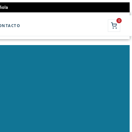
ñola
0
ONTACTO